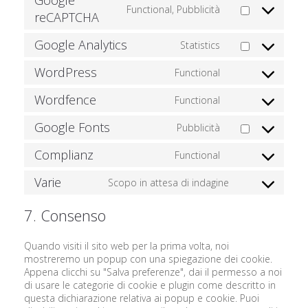
Google
Functional, Pubblicità
Consent
reCAPTCHA
to
service
Google Analytics
Statistics
Consent
google-
to
recaptcha
WordPress
Functional
service
Consent
google-
to
Wordfence
Functional
analytics
service
Consent
wordpress
to
Google Fonts
Pubblicità
service
Consent
wordfence
to
Complianz
Functional
service
Consent
google-
to
Varie
Scopo in attesa di indagine
fonts
service
Consent
complianz
to
7. Consenso
service
varie
Quando visiti il sito web per la prima volta, noi
mostreremo un popup con una spiegazione dei cookie.
Appena clicchi su "Salva preferenze", dai il permesso a noi
di usare le categorie di cookie e plugin come descritto in
questa dichiarazione relativa ai popup e cookie. Puoi