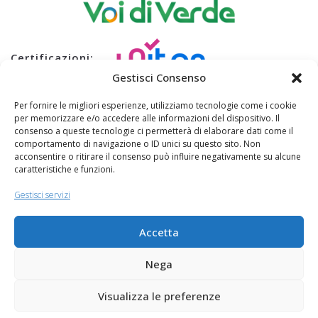
Certificazioni:
Gestisci Consenso
Per fornire le migliori esperienze, utilizziamo tecnologie come i cookie
per memorizzare e/o accedere alle informazioni del dispositivo. Il
consenso a queste tecnologie ci permetterà di elaborare dati come il
comportamento di navigazione o ID unici su questo sito. Non
acconsentire o ritirare il consenso può influire negativamente su alcune
caratteristiche e funzioni.
B1.2
Gestisci servizi
Accetta
Copyright 2026 Antares Energia SpA © Tutti i diritti riservati
- P.Iva / CF: 12319781006 - REA RM 1365383 - Cap. Sociale
Nega
500.000 €
Visualizza le preferenze
Credits