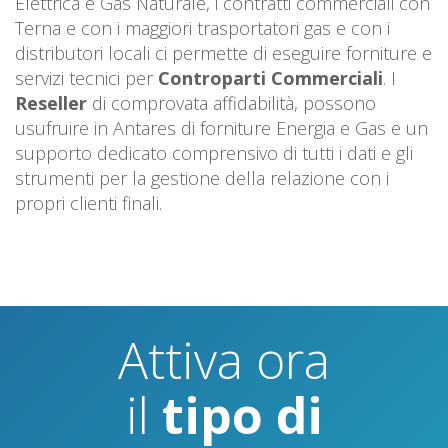
Elettrica e Gas Naturale, i contratti commerciali con
Terna e con i maggiori trasportatori gas e con i
distributori locali ci permette di eseguire forniture e
servizi tecnici per
Controparti Commerciali
. I
Reseller
di comprovata affidabilità, possono
usufruire in Antares di forniture Energia e Gas e un
supporto dedicato comprensivo di tutti i dati e gli
strumenti per la gestione della relazione con i
propri clienti finali.
Attiva ora
il
tipo di